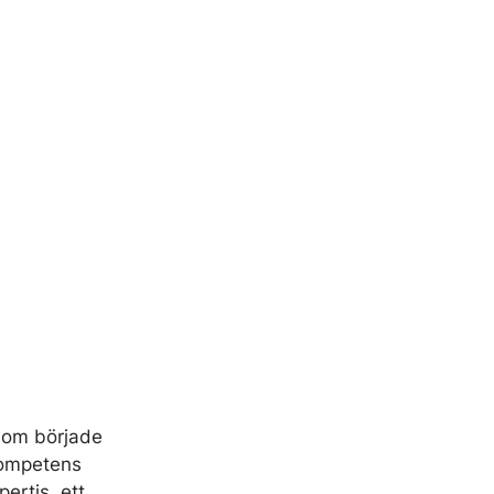
 som började
kompetens
ertis, ett