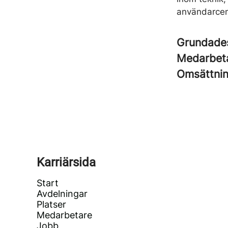
användarcen
Grundad
Medarbet
Omsättni
Karriärsida
Start
Avdelningar
Platser
Medarbetare
Jobb