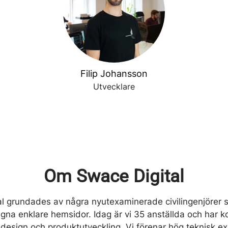
Filip Johansson
Utvecklare
Om Swace Digital
al grundades av några nyutexaminerade civilingenjörer
gna enklare hemsidor. Idag är vi 35 anställda och har 
 design och produktutveckling. Vi förenar hög teknisk exp