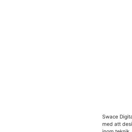
Swace Digit
med att desi
inom teknik,