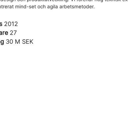
trerat mind-set och agila arbetsmetoder.
es
2012
are
27
ng
30 M SEK