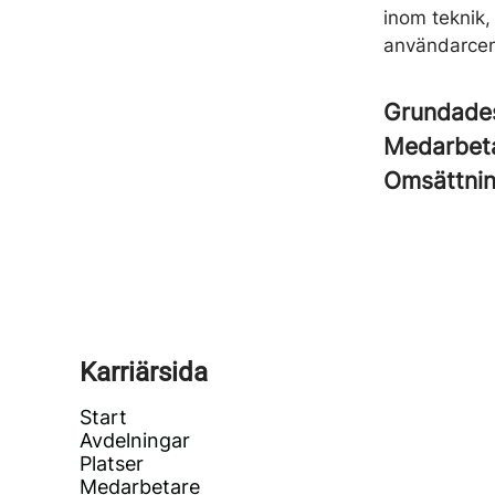
inom teknik,
användarcen
Grundad
Medarbet
Omsättni
Karriärsida
Start
Avdelningar
Platser
Medarbetare