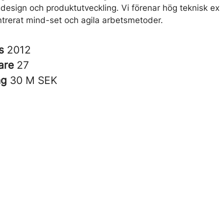
 design och produktutveckling. Vi förenar hög teknisk exp
trerat mind-set och agila arbetsmetoder.
es
2012
are
27
ng
30 M SEK